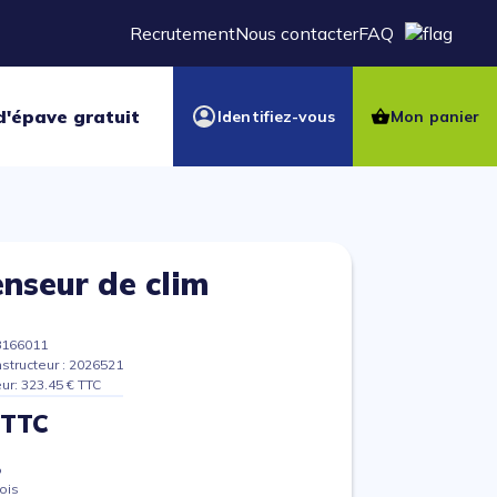
Recrutement
Nous contacter
FAQ
d'épave gratuit
Identifiez-vous
Mon panier
nseur de clim
8166011
structeur : 2026521
eur: 323.45 € TTC
 TTC
%
ois