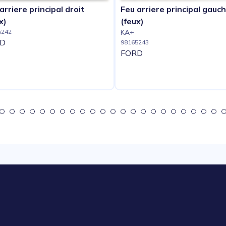
arriere principal droit
Feu arriere principal gauc
x)
(feux)
5242
KA+
D
98165243
FORD