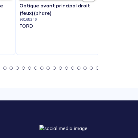
he
Optique avant principal droit
Condenseur de
98166011
(feux)(phare)
FORD
98165246
FORD