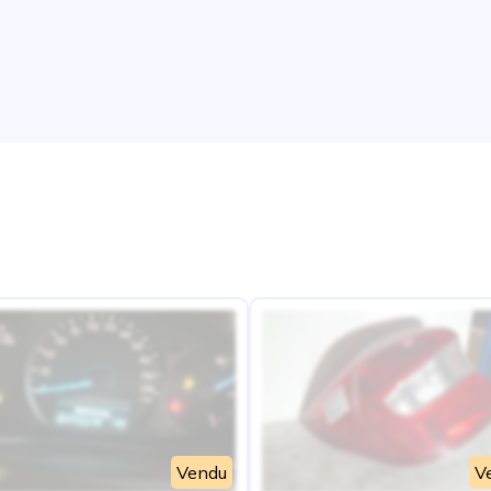
e
Vendu
V