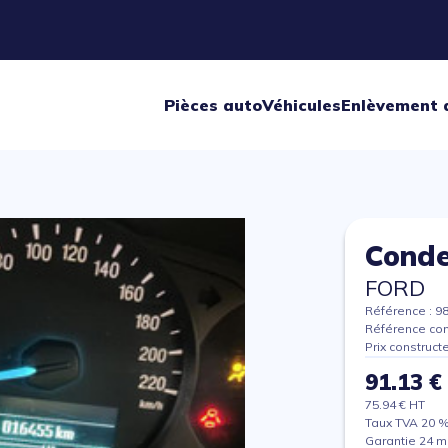
Pièces auto
Véhicules
Enlèvement 
Conde
FORD
Référence : 9
Référence con
Prix construct
91.13 €
75.94 € HT
Taux TVA 20 
Garantie 24 m