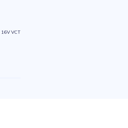
- 16V VCT
e