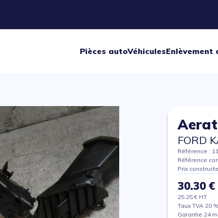
Pièces auto
Véhicules
Enlèvement 
Aerat
FORD K
Référence : 1
Référence con
Prix construct
30.30 €
25.25 € HT
Taux TVA 20 
Garantie 24 m