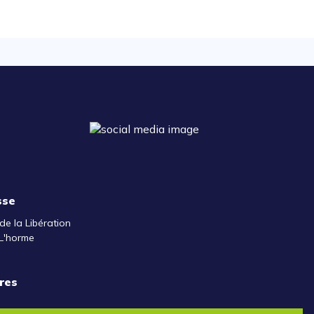
sse
de la Libération
L'horme
res