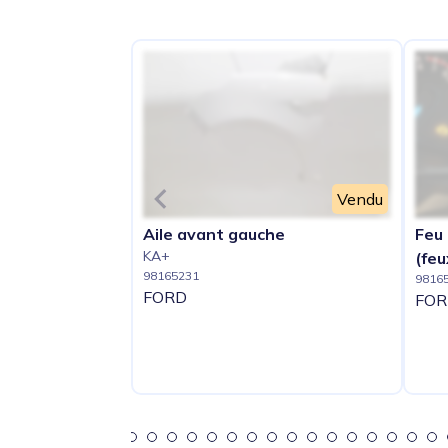
Vendu
Aile avant gauche
Feu 
KA+
(feu
98165231
9816
FORD
FOR