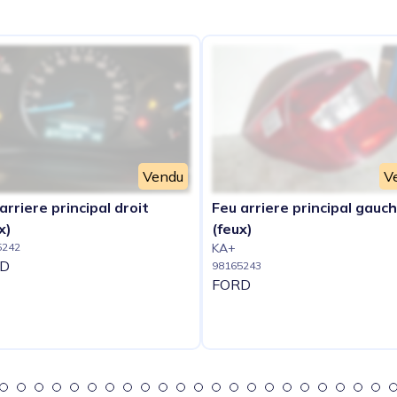
Vendu
V
arriere principal droit
Feu arriere principal gauc
x)
(feux)
5242
KA+
D
98165243
FORD