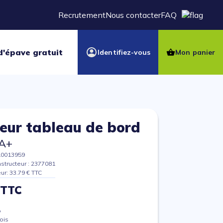
Recrutement
Nous contacter
FAQ
d'épave gratuit
Identifiez-vous
Mon panier
eur tableau de bord
A+
10013959
structeur : 2377081
eur: 33.79 € TTC
 TTC
%
ois