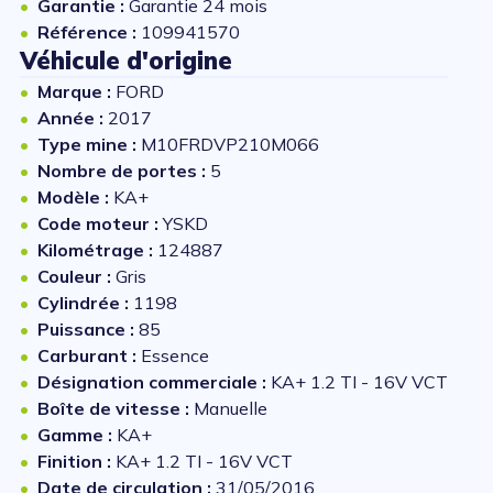
Garantie :
Garantie 24 mois
Référence :
109941570
Véhicule d'origine
Marque :
FORD
Année :
2017
Type mine :
M10FRDVP210M066
Nombre de portes :
5
Modèle :
KA+
Code moteur :
YSKD
Kilométrage :
124887
Couleur :
Gris
Cylindrée :
1198
Puissance :
85
Carburant :
Essence
Désignation commerciale :
KA+ 1.2 TI - 16V VCT
Boîte de vitesse :
Manuelle
Gamme :
KA+
Finition :
KA+ 1.2 TI - 16V VCT
Date de circulation :
31/05/2016