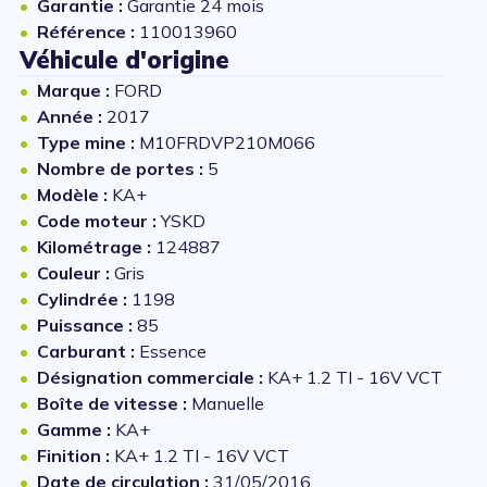
Garantie :
Garantie 24 mois
Référence :
110013960
Véhicule d'origine
Marque :
FORD
Année :
2017
Type mine :
M10FRDVP210M066
Nombre de portes :
5
Modèle :
KA+
Code moteur :
YSKD
Kilométrage :
124887
Couleur :
Gris
Cylindrée :
1198
Puissance :
85
Carburant :
Essence
Désignation commerciale :
KA+ 1.2 TI - 16V VCT
Boîte de vitesse :
Manuelle
Gamme :
KA+
Finition :
KA+ 1.2 TI - 16V VCT
Date de circulation :
31/05/2016