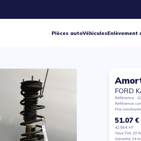
Pièces auto
Véhicules
Enlèvement 
Amort
FORD K
Référence : 1
Référence con
Prix construct
51.07 €
42.56 € HT
Taux TVA 20 
Garantie 24 m