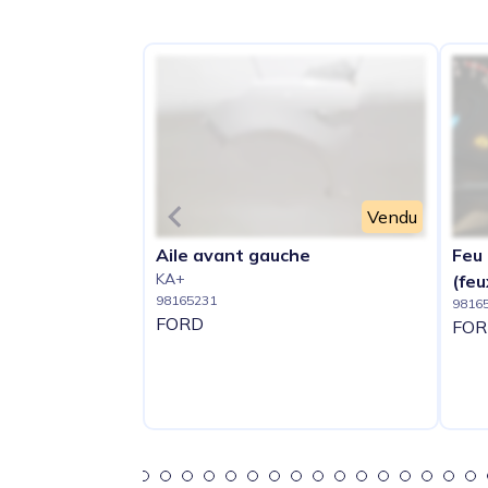
Vendu
Aile avant gauche
Feu 
KA+
(feu
98165231
9816
FORD
FOR