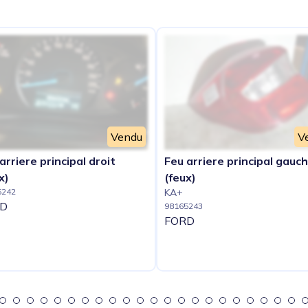
Vendu
V
arriere principal droit
Feu arriere principal gauc
x)
(feux)
5242
KA+
D
98165243
FORD