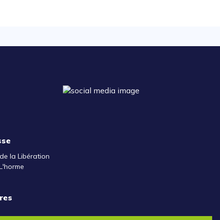
sse
de la Libération
L'horme
res