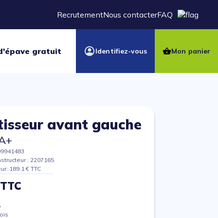
Recrutement
Nous contacter
FAQ
d'épave gratuit
Identifiez-vous
Mon panier
isseur avant gauche
A+
09941483
structeur : 2207165
eur: 189.1 € TTC
 TTC
%
ois