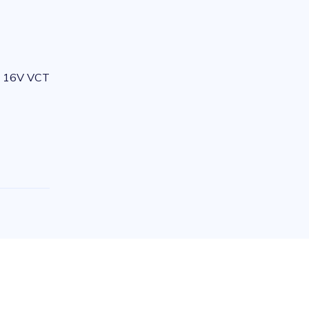
- 16V VCT
e