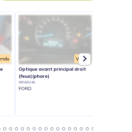
endu
Vendu
he
Optique avant principal droit
Condenseur de
98166011
(feux)(phare)
FORD
98165246
FORD