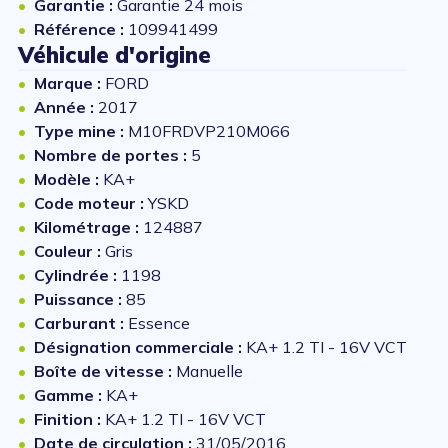
Garantie :
Garantie 24 mois
Référence :
109941499
Véhicule d'origine
Marque :
FORD
Année :
2017
Type mine :
M10FRDVP210M066
Nombre de portes :
5
Modèle :
KA+
Code moteur :
YSKD
Kilométrage :
124887
Couleur :
Gris
Cylindrée :
1198
Puissance :
85
Carburant :
Essence
Désignation commerciale :
KA+ 1.2 TI - 16V VCT
Boîte de vitesse :
Manuelle
Gamme :
KA+
Finition :
KA+ 1.2 TI - 16V VCT
Date de circulation :
31/05/2016