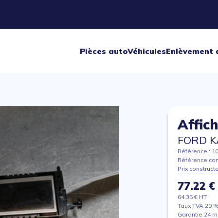
Pièces auto
Véhicules
Enlèvement 
Affic
FORD K
Référence : 1
Référence con
Prix construct
77.22 €
64.35 € HT
Taux TVA 20 
Garantie 24 m