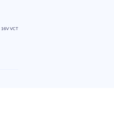
- 16V VCT
e