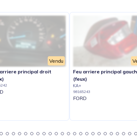
Vendu
V
arriere principal droit
Feu arriere principal gauc
x)
(feux)
5242
KA+
D
98165243
FORD