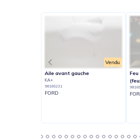
Vendu
Aile avant gauche
Feu 
KA+
(feu
98165231
9816
FORD
FOR