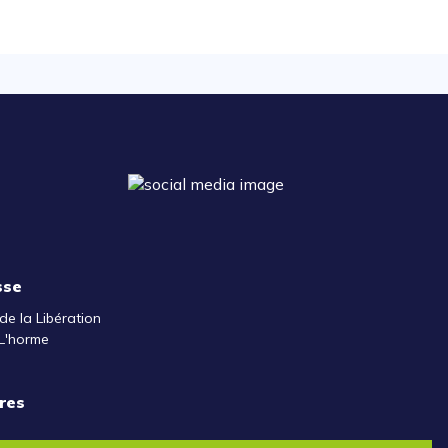
sse
de la Libération
L'horme
res