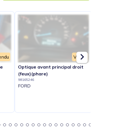
endu
Vendu
he
Optique avant principal droit
Condenseur de
98166011
(feux)(phare)
FORD
98165246
FORD