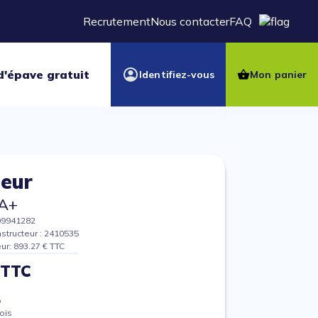
Recrutement
Nous contacter
FAQ
d'épave gratuit
Identifiez-vous
Mon panier
heur
A+
09941282
structeur : 2410535
eur: 893.27 € TTC
 TTC
%
ois