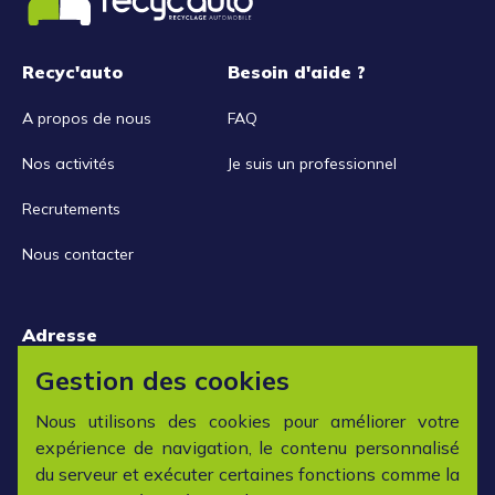
Recyc'auto
Besoin d'aide ?
A propos de nous
FAQ
Nos activités
Je suis un professionnel
Recrutements
Nous contacter
Adresse
15 rue de la Libération
Gestion des cookies
42152 L'horme
Nous utilisons des cookies pour améliorer votre
expérience de navigation, le contenu personnalisé
Horaires
du serveur et exécuter certaines fonctions comme la