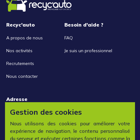
Recyc'auto
Besoin d'aide ?
A propos de nous
FAQ
Nos activités
Je suis un professionnel
Recrutements
Nous contacter
Adresse
15 rue de la Libération
Gestion des cookies
42152 L'horme
Nous utilisons des cookies pour améliorer votre
expérience de navigation, le contenu personnalisé
Horaires
du serveur et exécuter certaines fonctions comme la