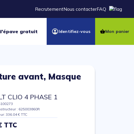
Recrutement
Nous contacter
FAQ
d'épave gratuit
Identifiez-vous
Mon panier
ure avant, Masque
t
T CLIO 4 PHASE 1
6100273
structeur : 625003860R
eur: 336.04 € TTC
€ TTC