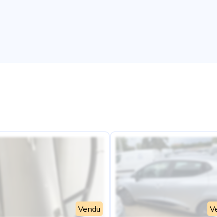
e
Vendu
V