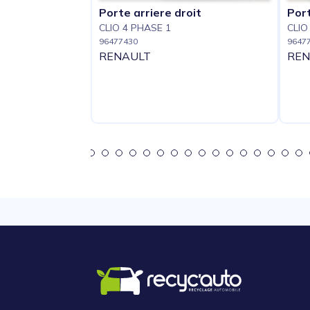
Porte arriere droit
Port
CLIO 4 PHASE 1
CLIO
96477430
9647
RENAULT
REN