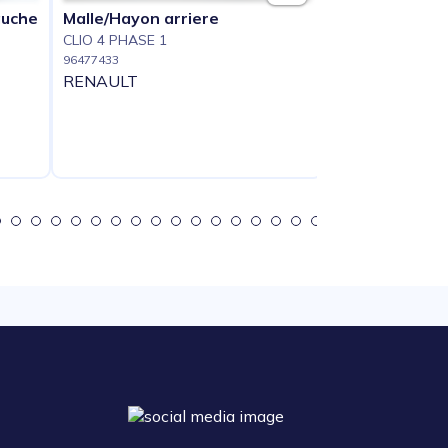
auche
Malle/Hayon arriere
Feu arriere pri
CLIO 4 PHASE 1
(feux)
96477433
CLIO 4 PHASE 1
RENAULT
96477434
RENAULT