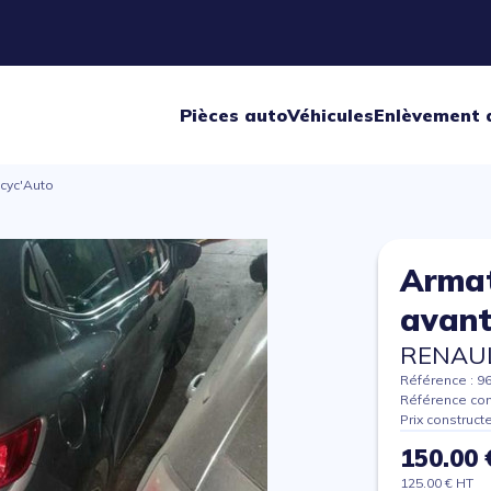
Pièces auto
Véhicules
Enlèvement 
cyc'Auto
Armat
avan
RENAUL
Référence : 9
Référence con
Prix construct
150.00 
125.00 € HT