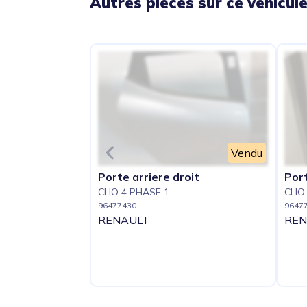
Autres pièces sur ce véhicul
Vendu
Porte arriere droit
Port
CLIO 4 PHASE 1
CLIO
96477430
9647
RENAULT
REN