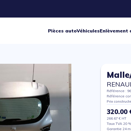
Pièces auto
Véhicules
Enlèvement 
Malle
RENAUL
Référence : 9
Référence con
Prix construct
320.00 
266.67 € HT
Taux TVA 20 
Garantie 24 m