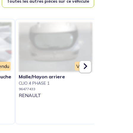
Toutes les autres pièces sur ce véhicule
endu
Vendu
auche
Malle/Hayon arriere
Feu arriere pri
CLIO 4 PHASE 1
(feux)
96477433
CLIO 4 PHASE 1
RENAULT
96477434
RENAULT