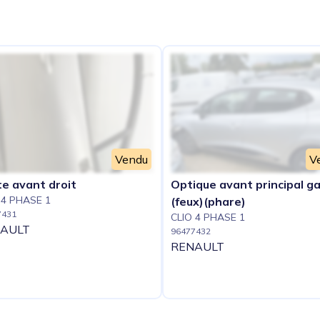
e
Vendu
V
e avant droit
Optique avant principal g
 4 PHASE 1
(feux)(phare)
7431
CLIO 4 PHASE 1
AULT
96477432
RENAULT