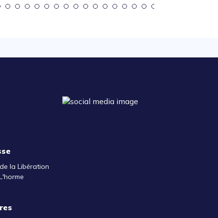
sse
de la Libération
L'horme
res