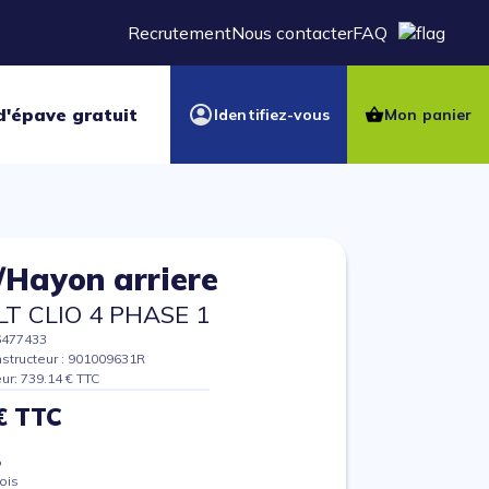
Recrutement
Nous contacter
FAQ
d'épave gratuit
Identifiez-vous
Mon panier
/Hayon arriere
T CLIO 4 PHASE 1
6477433
structeur : 901009631R
eur: 739.14 € TTC
€ TTC
%
ois