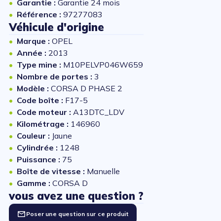
Garantie :
Garantie 24 mois
Référence :
97277083
Véhicule d'origine
Marque :
OPEL
Année :
2013
Type mine :
M10PELVP046W659
Nombre de portes :
3
Modèle :
CORSA D PHASE 2
Code boîte :
F17-5
Code moteur :
A13DTC_LDV
Kilométrage :
146960
Couleur :
Jaune
Cylindrée :
1248
Puissance :
75
Boîte de vitesse :
Manuelle
Gamme :
CORSA D
vous avez une question ?
Poser une question sur ce produit