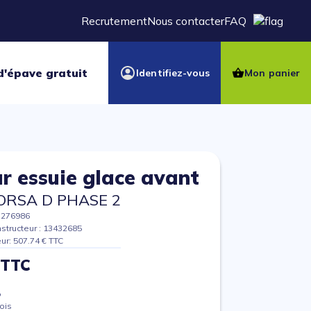
Recrutement
Nous contacter
FAQ
d'épave gratuit
Identifiez-vous
Mon panier
r essuie glace avant
ORSA D PHASE 2
7276986
structeur : 13432685
eur: 507.74 € TTC
 TTC
%
ois