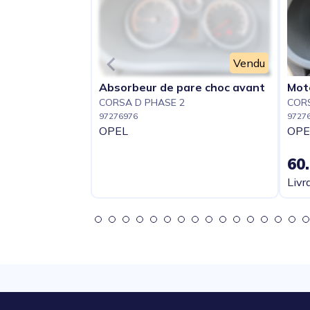
Vendu
Absorbeur de pare choc avant
Mot
CORSA D PHASE 2
CORS
97276976
9727
OPEL
OPE
60
Livr