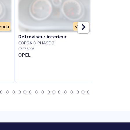
endu
Vendu
Retroviseur interieur
Calandre
CORSA D PHASE 2
CORSA D PHASE
97276993
97276880
OPEL
OPEL