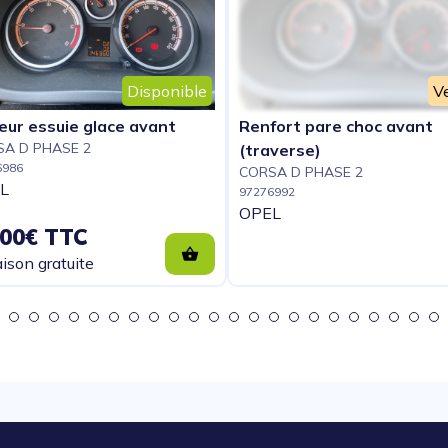
Disponible
V
eur essuie glace avant
Renfort pare choc avant
A D PHASE 2
(traverse)
6986
CORSA D PHASE 2
L
97276992
OPEL
.00€ TTC
aison gratuite