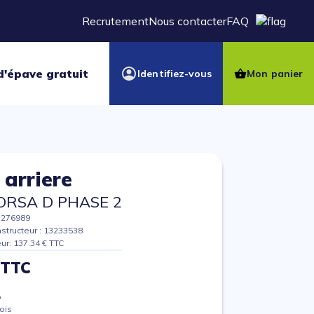
Recrutement
Nous contacter
FAQ
d'épave gratuit
Identifiez-vous
Mon panier
 arriere
ORSA D PHASE 2
7276989
structeur : 13233538
eur: 137.34 € TTC
 TTC
%
ois