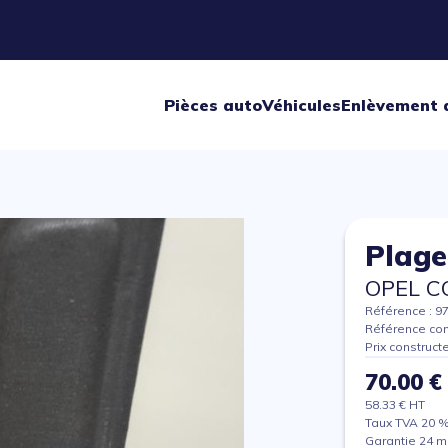
Pièces auto
Véhicules
Enlèvement 
Plage
OPEL C
Référence : 9
Référence con
Prix construct
70.00 €
58.33 € HT
Taux TVA 20 
Garantie 24 m