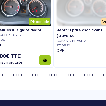
Disponible
V
eur essuie glace avant
Renfort pare choc avant
A D PHASE 2
(traverse)
6986
CORSA D PHASE 2
L
97276992
OPEL
.00€ TTC
aison gratuite