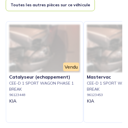
Toutes les autres pièces sur ce véhicule
Vendu
Catalyseur (echappement)
Mastervac
CEE-D 1 SPORT WAGON PHASE 1
CEE-D 1 SPORT WAG
BREAK
BREAK
96123448
96123453
KIA
KIA