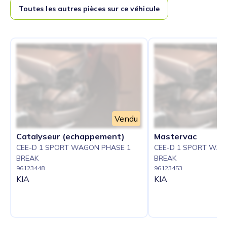
Toutes les autres pièces sur ce véhicule
Vendu
Catalyseur (echappement)
Mastervac
CEE-D 1 SPORT WAGON PHASE 1
CEE-D 1 SPORT WAG
BREAK
BREAK
96123448
96123453
KIA
KIA