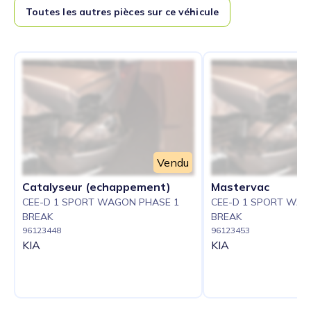
Toutes les autres pièces sur ce véhicule
Vendu
Catalyseur (echappement)
Mastervac
CEE-D 1 SPORT WAGON PHASE 1
CEE-D 1 SPORT WAG
BREAK
BREAK
96123448
96123453
KIA
KIA