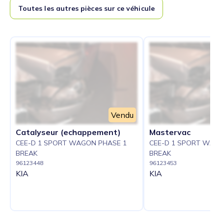
Toutes les autres pièces sur ce véhicule
Vendu
Catalyseur (echappement)
Mastervac
CEE-D 1 SPORT WAGON PHASE 1
CEE-D 1 SPORT WAG
BREAK
BREAK
96123448
96123453
KIA
KIA