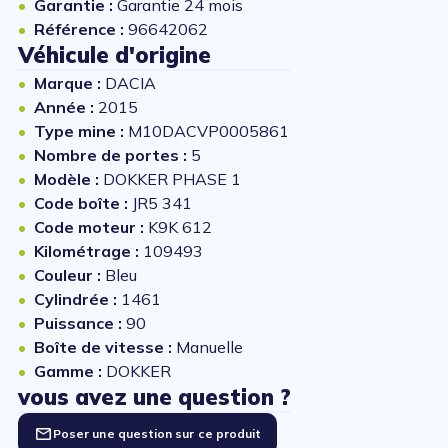
Garantie :
Garantie 24 mois
Référence :
96642062
Véhicule d'origine
Marque :
DACIA
Année :
2015
Type mine :
M10DACVP0005861
Nombre de portes :
5
Modèle :
DOKKER PHASE 1
Code boîte :
JR5 341
Code moteur :
K9K 612
Kilométrage :
109493
Couleur :
Bleu
Cylindrée :
1461
Puissance :
90
Boîte de vitesse :
Manuelle
Gamme :
DOKKER
vous avez une question ?
Poser une question sur ce produit