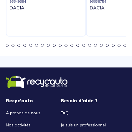
96649584
96638754
DACIA
DACIA
Recyc'auto
Besoin d'aide ?
A propos de nous
FAQ
Nos activités
Je suis un professionnel