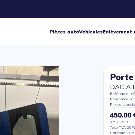
Pièces auto
Véhicules
Enlèvement 
Porte
DACIA 
Référence : 9
Référence con
Prix construct
450.00 
375.00 € HT
Taux TVA 20 
Garantie 24 m