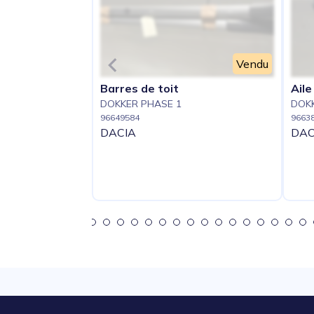
Vendu
Barres de toit
Aile
DOKKER PHASE 1
DOKK
96649584
9663
DACIA
DAC