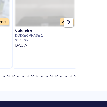
endu
Vendu
Calandre
Capot
DOKKER PHASE 1
DOKKER PHASE 
96638762
96638763
DACIA
DACIA