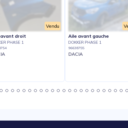
Vendu
V
 avant droit
Aile avant gauche
ER PHASE 1
DOKKER PHASE 1
8754
96638755
IA
DACIA