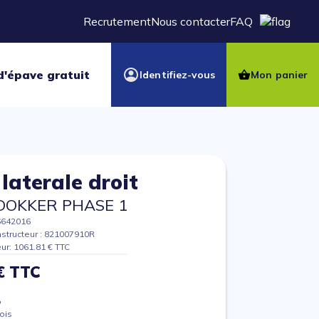
Recrutement
Nous contacter
FAQ
d'épave gratuit
Identifiez-vous
Mon panier
 laterale droit
DOKKER PHASE 1
6642016
structeur : 821007910R
eur: 1061.81 € TTC
€ TTC
%
ois