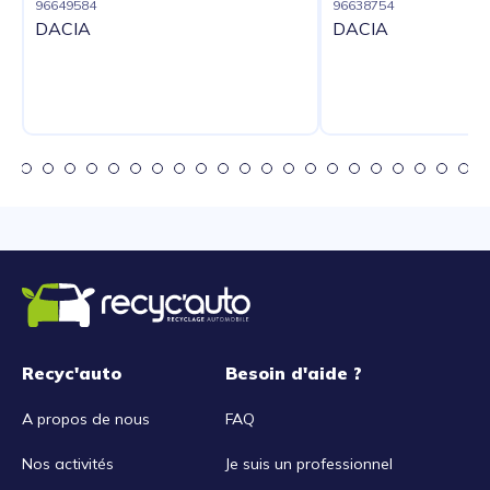
96649584
96638754
DACIA
DACIA
Recyc'auto
Besoin d'aide ?
A propos de nous
FAQ
Nos activités
Je suis un professionnel