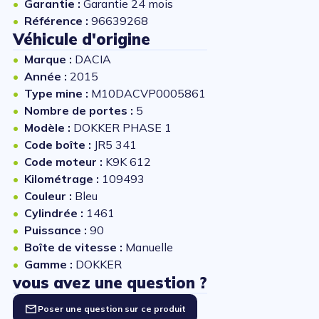
Garantie :
Garantie 24 mois
Référence :
96639268
Véhicule d'origine
Marque :
DACIA
Année :
2015
Type mine :
M10DACVP0005861
Nombre de portes :
5
Modèle :
DOKKER PHASE 1
Code boîte :
JR5 341
Code moteur :
K9K 612
Kilométrage :
109493
Couleur :
Bleu
Cylindrée :
1461
Puissance :
90
Boîte de vitesse :
Manuelle
Gamme :
DOKKER
vous avez une question ?
Poser une question sur ce produit