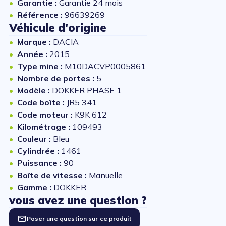
Garantie :
Garantie 24 mois
Référence :
96639269
Véhicule d'origine
Marque :
DACIA
Année :
2015
Type mine :
M10DACVP0005861
Nombre de portes :
5
Modèle :
DOKKER PHASE 1
Code boîte :
JR5 341
Code moteur :
K9K 612
Kilométrage :
109493
Couleur :
Bleu
Cylindrée :
1461
Puissance :
90
Boîte de vitesse :
Manuelle
Gamme :
DOKKER
vous avez une question ?
Poser une question sur ce produit