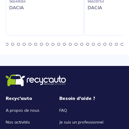
96649584
96638754
DACIA
DACIA
Recyc'auto
Besoin d'aide ?
A propos de nous
FAQ
Nos activités
Je suis un professionnel