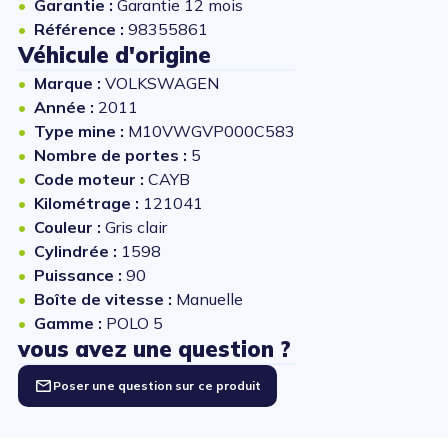
Garantie :
Garantie 12 mois
Référence :
98355861
Véhicule d'origine
Marque :
VOLKSWAGEN
Année :
2011
Type mine :
M10VWGVP000C583
Nombre de portes :
5
Code moteur :
CAYB
Kilométrage :
121041
Couleur :
Gris clair
Cylindrée :
1598
Puissance :
90
Boîte de vitesse :
Manuelle
Gamme :
POLO 5
vous avez une question ?
Poser une question sur ce produit