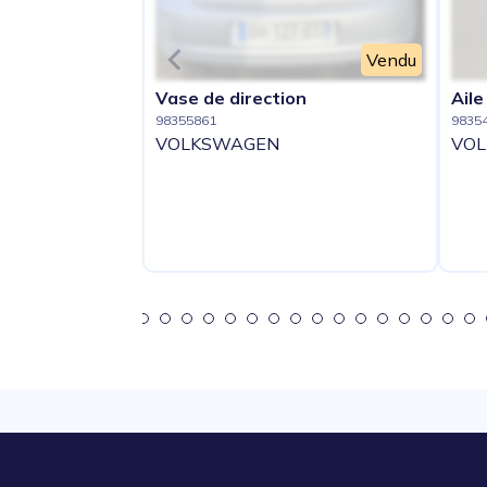
Vendu
Vase de direction
Ail
98355861
9835
VOLKSWAGEN
VO