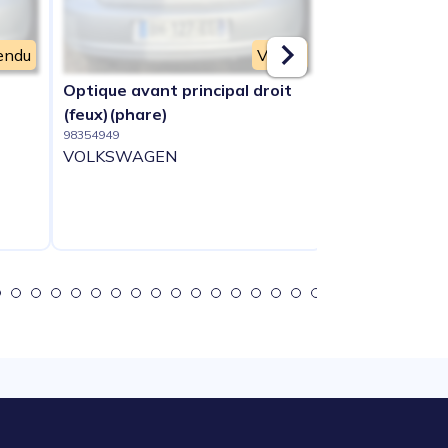
endu
Vendu
Optique avant principal droit
Porte arriere
98354958
(feux)(phare)
VOLKSWAGE
98354949
VOLKSWAGEN