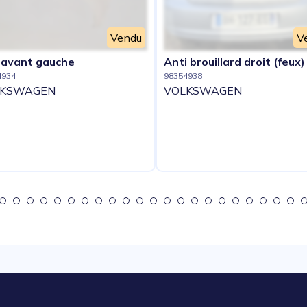
Vendu
V
e avant gauche
Anti brouillard droit (feux)
4934
98354938
LKSWAGEN
VOLKSWAGEN