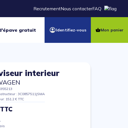
Recrutement
Nous contacter
FAQ
d'épave gratuit
Identifiez-vous
Mon panier
viseur interieur
WAGEN
8355213
structeur : 3C0857511JSMA
eur: 151.2 € TTC
 TTC
%
ois