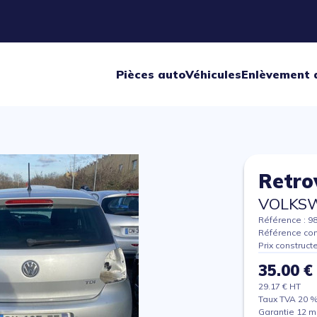
Pièces auto
Véhicules
Enlèvement 
Retro
VOLKS
Référence : 9
Référence con
Prix construct
35.00 €
29.17 € HT
Taux TVA 20 
Garantie 12 m