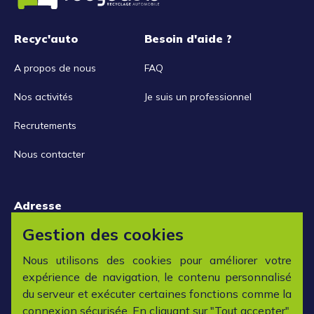
Recyc'auto
Besoin d'aide ?
A propos de nous
FAQ
Nos activités
Je suis un professionnel
Recrutements
Nous contacter
Adresse
15 rue de la Libération
Gestion des cookies
42152 L'horme
Nous utilisons des cookies pour améliorer votre
expérience de navigation, le contenu personnalisé
Horaires
du serveur et exécuter certaines fonctions comme la
connexion sécurisée. En cliquant sur "Tout accepter",