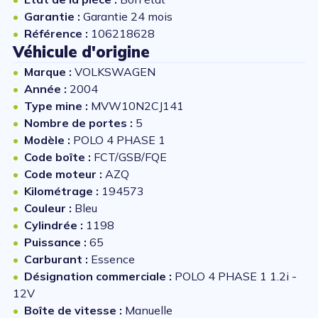
Garantie :
Garantie 24 mois
Référence :
106218628
Véhicule d'origine
Marque :
VOLKSWAGEN
Année :
2004
Type mine :
MVW10N2CJ141
Nombre de portes :
5
Modèle :
POLO 4 PHASE 1
Code boîte :
FCT/GSB/FQE
Code moteur :
AZQ
Kilométrage :
194573
Couleur :
Bleu
Cylindrée :
1198
Puissance :
65
Carburant :
Essence
Désignation commerciale :
POLO 4 PHASE 1 1.2i -
12V
Boîte de vitesse :
Manuelle