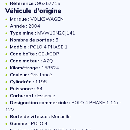
Référence :
96267715
Véhicule d'origine
Marque :
VOLKSWAGEN
Année :
2004
Type mine :
MVW10N2CJ141
Nombre de portes :
5
Modèle :
POLO 4 PHASE 1
Code boîte :
GEU/GDP
Code moteur :
AZQ
Kilométrage :
158524
Couleur :
Gris foncé
Cylindrée :
1198
Puissance :
64
Carburant :
Essence
Désignation commerciale :
POLO 4 PHASE 1 1.2i -
12V
Boîte de vitesse :
Manuelle
Gamme :
POLO 4