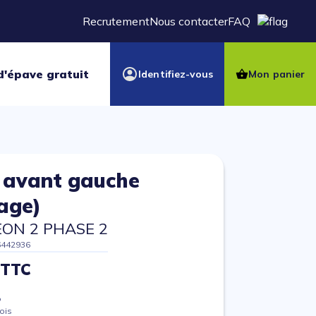
Recrutement
Nous contacter
FAQ
d'épave gratuit
Identifiez-vous
Mon panier
r avant gauche
nage)
EON 2 PHASE 2
6442936
 TTC
%
ois