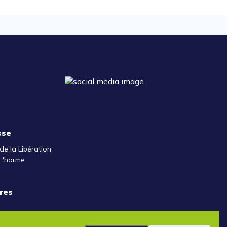
sse
de la Libération
L'horme
res