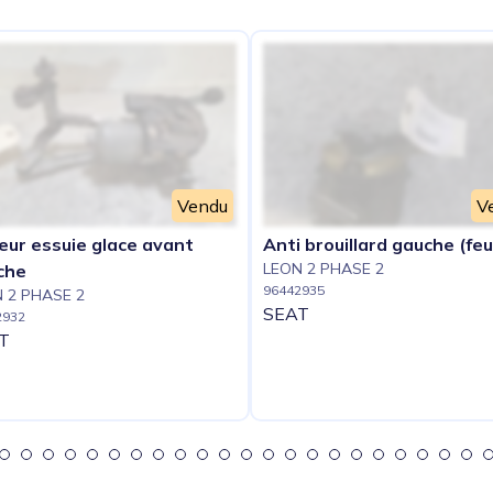
Vendu
V
eur essuie glace avant
Anti brouillard gauche (feu
LEON 2 PHASE 2
che
96442935
 2 PHASE 2
SEAT
2932
T