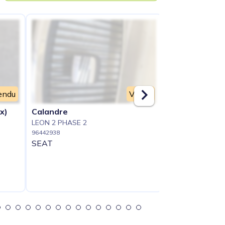
endu
Vendu
x)
Calandre
Bloc ABS (frei
LEON 2 PHASE 2
LEON 2 PHASE 2
96442938
96442973
SEAT
SEAT