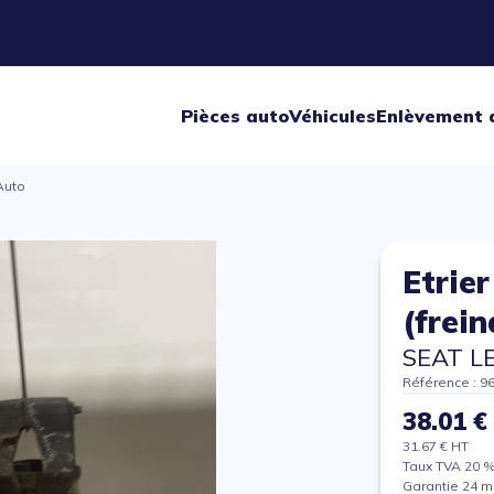
Pièces auto
Véhicules
Enlèvement 
Auto
Etrie
(frei
SEAT L
Référence : 9
38.01 €
31.67 € HT
Taux TVA 20 
Garantie 24 m