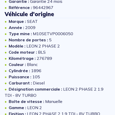
Garantie :
Garantie 24 mois
Référence :
96442967
Véhicule d'origine
Marque :
SEAT
Année :
2009
Type mine :
M10SETVP0006050
Nombre de portes :
5
Modèle :
LEON 2 PHASE 2
Code moteur :
BLS
Kilométrage :
276789
Couleur :
Blanc
Cylindrée :
1896
Puissance :
105
Carburant :
Diesel
Désignation commerciale :
LEON 2 PHASE 2 1.9
TDI - 8V TURBO
Boîte de vitesse :
Manuelle
Gamme :
LEON 2
Finition :
LEON 2 PHASE 2 1.9 TDI - 8V TURBO