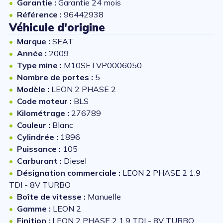
Garantie :
Garantie 24 mois
Référence :
96442938
Véhicule d'origine
Marque :
SEAT
Année :
2009
Type mine :
M10SETVP0006050
Nombre de portes :
5
Modèle :
LEON 2 PHASE 2
Code moteur :
BLS
Kilométrage :
276789
Couleur :
Blanc
Cylindrée :
1896
Puissance :
105
Carburant :
Diesel
Désignation commerciale :
LEON 2 PHASE 2 1.9
TDI - 8V TURBO
Boîte de vitesse :
Manuelle
Gamme :
LEON 2
Finition :
LEON 2 PHASE 2 1.9 TDI - 8V TURBO