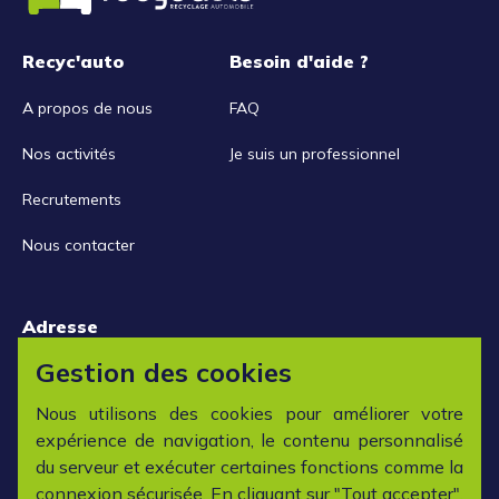
Recyc'auto
Besoin d'aide ?
A propos de nous
FAQ
Nos activités
Je suis un professionnel
Recrutements
Nous contacter
Adresse
15 rue de la Libération
Gestion des cookies
42152 L'horme
Nous utilisons des cookies pour améliorer votre
expérience de navigation, le contenu personnalisé
Horaires
du serveur et exécuter certaines fonctions comme la
connexion sécurisée. En cliquant sur "Tout accepter",