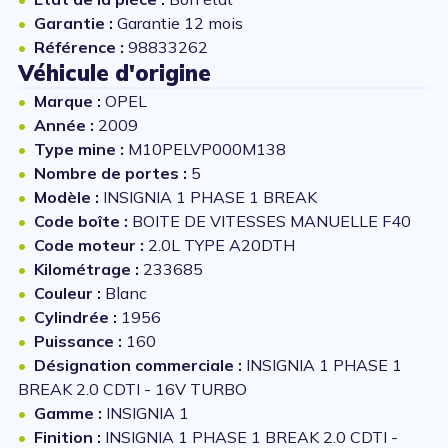
Garantie :
Garantie 12 mois
Référence :
98833262
Véhicule d'origine
Marque :
OPEL
Année :
2009
Type mine :
M10PELVP000M138
Nombre de portes :
5
Modèle :
INSIGNIA 1 PHASE 1 BREAK
Code boîte :
BOITE DE VITESSES MANUELLE F40
Code moteur :
2.0L TYPE A20DTH
Kilométrage :
233685
Couleur :
Blanc
Cylindrée :
1956
Puissance :
160
Désignation commerciale :
INSIGNIA 1 PHASE 1
BREAK 2.0 CDTI - 16V TURBO
Gamme :
INSIGNIA 1
Finition :
INSIGNIA 1 PHASE 1 BREAK 2.0 CDTI -