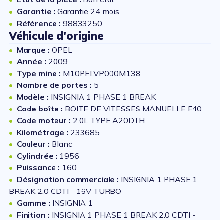
Garantie :
Garantie 24 mois
Référence :
98833250
Véhicule d'origine
Marque :
OPEL
Année :
2009
Type mine :
M10PELVP000M138
Nombre de portes :
5
Modèle :
INSIGNIA 1 PHASE 1 BREAK
Code boîte :
BOITE DE VITESSES MANUELLE F40
Code moteur :
2.0L TYPE A20DTH
Kilométrage :
233685
Couleur :
Blanc
Cylindrée :
1956
Puissance :
160
Désignation commerciale :
INSIGNIA 1 PHASE 1
BREAK 2.0 CDTI - 16V TURBO
Gamme :
INSIGNIA 1
Finition :
INSIGNIA 1 PHASE 1 BREAK 2.0 CDTI -