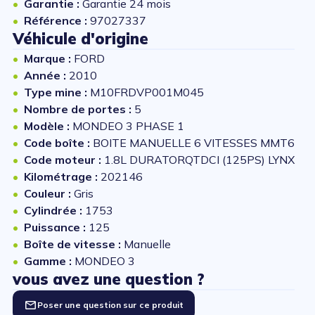
Garantie :
Garantie 24 mois
Référence :
97027337
Véhicule d'origine
Marque :
FORD
Année :
2010
Type mine :
M10FRDVP001M045
Nombre de portes :
5
Modèle :
MONDEO 3 PHASE 1
Code boîte :
BOITE MANUELLE 6 VITESSES MMT6
Code moteur :
1.8L DURATORQTDCI (125PS) LYNX
Kilométrage :
202146
Couleur :
Gris
Cylindrée :
1753
Puissance :
125
Boîte de vitesse :
Manuelle
Gamme :
MONDEO 3
vous avez une question ?
Poser une question sur ce produit