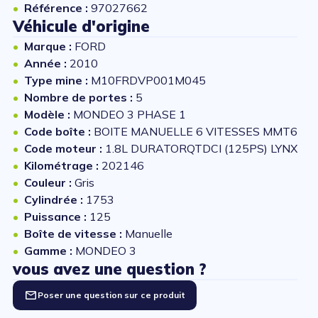
Référence :
97027662
Véhicule d'origine
Marque :
FORD
Année :
2010
Type mine :
M10FRDVP001M045
Nombre de portes :
5
Modèle :
MONDEO 3 PHASE 1
Code boîte :
BOITE MANUELLE 6 VITESSES MMT6
Code moteur :
1.8L DURATORQTDCI (125PS) LYNX
Kilométrage :
202146
Couleur :
Gris
Cylindrée :
1753
Puissance :
125
Boîte de vitesse :
Manuelle
Gamme :
MONDEO 3
vous avez une question ?
Poser une question sur ce produit