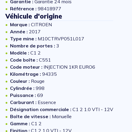
Garantie :
Garantie 24 mois
Référence :
98418977
Véhicule d'origine
Marque :
CITROEN
Année :
2017
Type mine :
M10CTRVP051L017
Nombre de portes :
3
Modèle :
C1 2
Code boîte :
C551
Code moteur :
INJECTION 1KR EURO6
Kilométrage :
94335
Couleur :
Rouge
Cylindrée :
998
Puissance :
69
Carburant :
Essence
Désignation commerciale :
C1 2 1.0 VTI - 12V
Boîte de vitesse :
Manuelle
Gamme :
C1 2
Finition :
C1 2 1.0 VTI - 12V