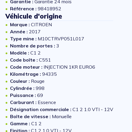
Garantie :
Garantie 24 mois
Référence :
98418952
Véhicule d'origine
Marque :
CITROEN
Année :
2017
Type mine :
M10CTRVP051L017
Nombre de portes :
3
Modèle :
C1 2
Code boîte :
C551
Code moteur :
INJECTION 1KR EURO6
Kilométrage :
94335
Couleur :
Rouge
Cylindrée :
998
Puissance :
69
Carburant :
Essence
Désignation commerciale :
C1 2 1.0 VTI - 12V
Boîte de vitesse :
Manuelle
Gamme :
C1 2
Finition :
C1 2 1.0 VTI - 12V