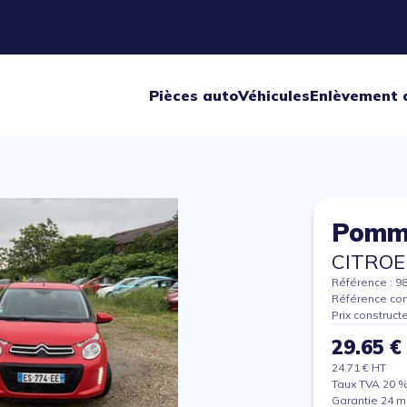
Pièces auto
Véhicules
Enlèvement 
Pomme
CITROE
Référence : 9
Référence con
Prix construct
29.65 €
24.71 € HT
Taux TVA 20 
Garantie 24 m