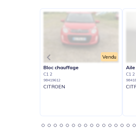
Vendu
Bloc chauffage
Aile
C1 2
C1 2
98419612
9841
CITROEN
CIT