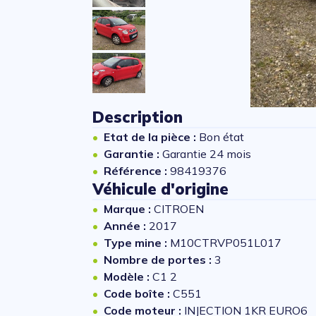
Description
Etat de la pièce :
Bon état
Garantie :
Garantie 24 mois
Référence :
98419376
Véhicule d'origine
Marque :
CITROEN
Année :
2017
Type mine :
M10CTRVP051L017
Nombre de portes :
3
Modèle :
C1 2
Code boîte :
C551
Code moteur :
INJECTION 1KR EURO6