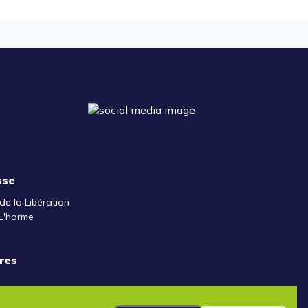
sse
de la Libération
L'horme
res