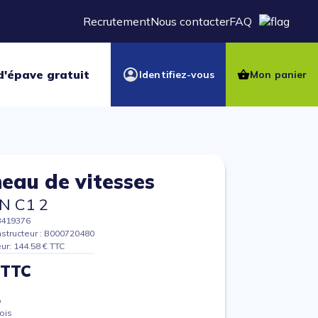
Recrutement
Nous contacter
FAQ
d'épave gratuit
Identifiez-vous
Mon panier
au de vitesses
N C1 2
8419376
structeur : B000720480
eur: 144.58 € TTC
 TTC
%
ois