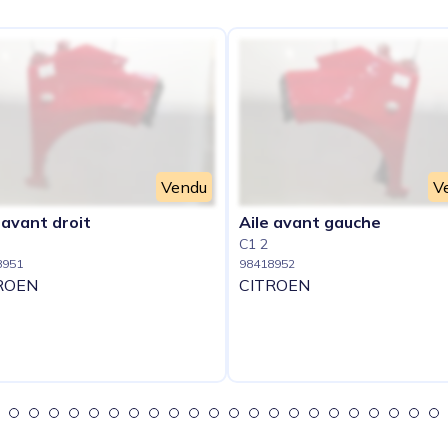
Vendu
V
 avant droit
Aile avant gauche
C1 2
8951
98418952
ROEN
CITROEN