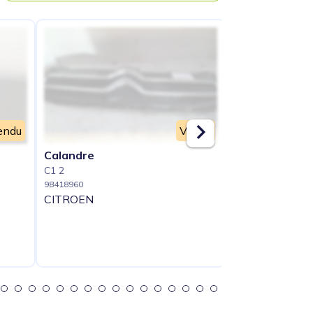
endu
Vendu
Calandre
Capot
C1 2
C1 2
98418960
98418961
CITROEN
CITROEN