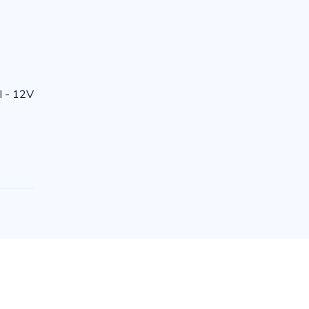
I - 12V
e