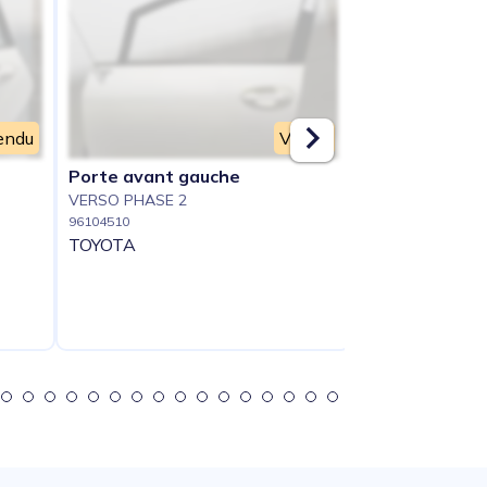
endu
Vendu
Porte avant gauche
Retroviseur g
VERSO PHASE 2
VERSO PHASE 2
96104510
96104512
TOYOTA
TOYOTA