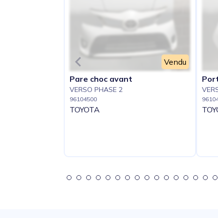
Vendu
Pare choc avant
Port
VERSO PHASE 2
VER
96104500
9610
TOYOTA
TOY