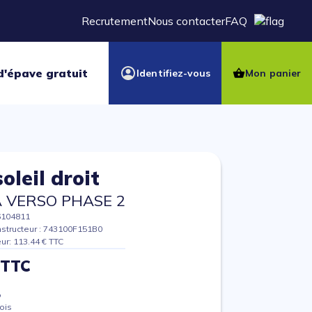
Recrutement
Nous contacter
FAQ
d'épave gratuit
Identifiez-vous
Mon panier
oleil droit
 VERSO PHASE 2
6104811
structeur : 743100F151B0
eur: 113.44 € TTC
 TTC
%
ois