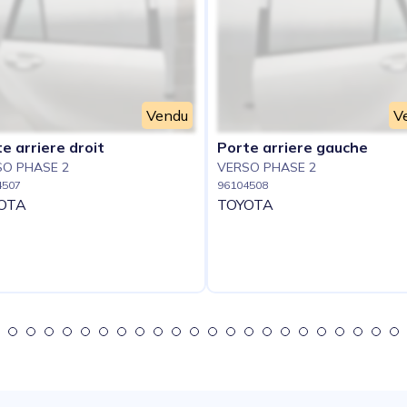
Vendu
V
e arriere droit
Porte arriere gauche
SO PHASE 2
VERSO PHASE 2
4507
96104508
OTA
TOYOTA