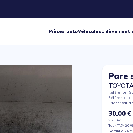
Pièces auto
Véhicules
Enlèvement 
Pare s
TOYOTA
Référence : 9
Référence con
Prix construct
30.00 €
25.00 € HT
Taux TVA 20 
Garantie 24 m