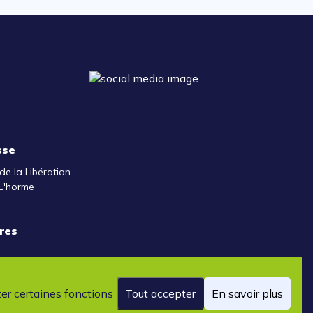
sse
de la Libération
L'horme
res
ter certaines fonctions
Tout accepter
En savoir plus