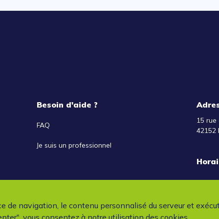
Besoin d'aide ?
Adre
15 rue 
FAQ
42152 
Je suis un professionnel
Horai
ce de navigation, le contenu personnalisé du serveur et exécu
pter", vous consentez à notre utilisation des cookies.