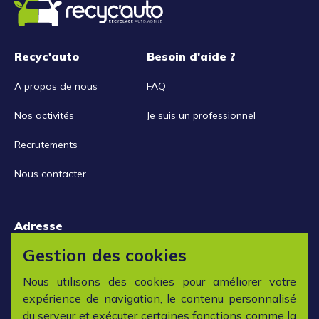
Recyc'auto
Besoin d'aide ?
A propos de nous
FAQ
Nos activités
Je suis un professionnel
Recrutements
Nous contacter
Adresse
15 rue de la Libération
Gestion des cookies
42152 L'horme
Nous utilisons des cookies pour améliorer votre
expérience de navigation, le contenu personnalisé
Horaires
du serveur et exécuter certaines fonctions comme la