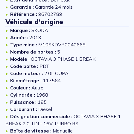
Garantie :
Garantie 24 mois
Référence :
96702789
Véhicule d'origine
Marque :
SKODA
Année :
2013
Type mine :
M10SKDVP0040668
Nombre de portes :
5
Modèle :
OCTAVIA 3 PHASE 1 BREAK
Code boîte :
PDT
Code moteur :
2.0L CUPA
Kilométrage :
117564
Couleur :
Autre
Cylindrée :
1968
Puissance :
185
Carburant :
Diesel
Désignation commerciale :
OCTAVIA 3 PHASE 1
BREAK 2.0 TDI - 16V TURBO RS
Boîte de vitesse :
Manuelle