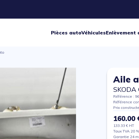
Pièces auto
Véhicules
Enlèvement 
uto
Aile 
SKODA 
Référence : 9
Référence con
Prix construct
160.00 
133.33 € HT
Taux TVA 20 
Garantie 24 m