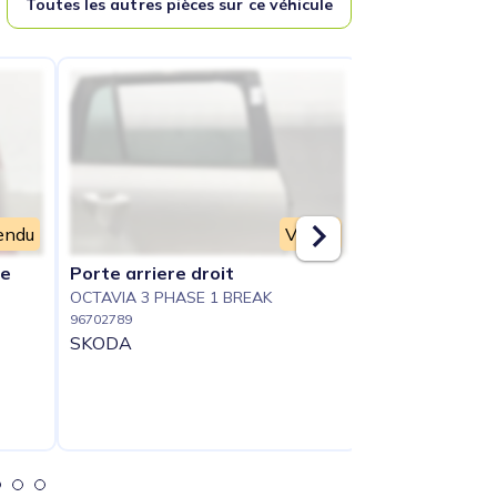
Toutes les autres pièces sur ce véhicule
endu
Vendu
he
Porte arriere droit
Porte avant d
OCTAVIA 3 PHASE 1 BREAK
OCTAVIA 3 PHAS
96702789
96702791
SKODA
SKODA