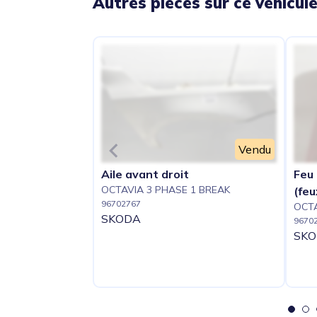
Autres pièces sur ce véhicul
Vendu
Aile avant droit
Feu 
OCTAVIA 3 PHASE 1 BREAK
(feu
96702767
OCTA
SKODA
9670
SK