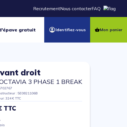
Recrutement
Nous contacter
FAQ
d'épave gratuit
Identifiez-vous
Mon panier
avant droit
OCTAVIA 3 PHASE 1 BREAK
6702767
structeur : 5E0821106B
eur: 324 € TTC
€ TTC
%
ois