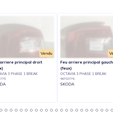
e
Vendu
V
arriere principal droit
Feu arriere principal gauc
x)
(feux)
VIA 3 PHASE 1 BREAK
OCTAVIA 3 PHASE 1 BREAK
2775
96702776
ODA
SKODA