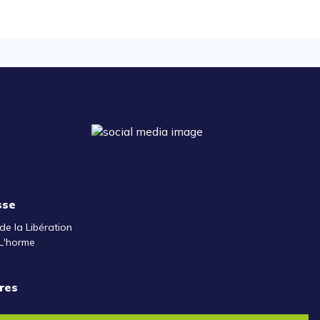
sse
de la Libération
L'horme
res