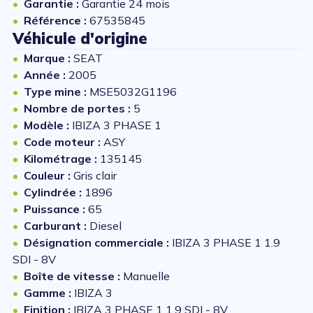
Garantie :
Garantie 24 mois
Référence :
67535845
Véhicule d'origine
Marque :
SEAT
Année :
2005
Type mine :
MSE5032G1196
Nombre de portes :
5
Modèle :
IBIZA 3 PHASE 1
Code moteur :
ASY
Kilométrage :
135145
Couleur :
Gris clair
Cylindrée :
1896
Puissance :
65
Carburant :
Diesel
Désignation commerciale :
IBIZA 3 PHASE 1 1.9
SDI - 8V
Boîte de vitesse :
Manuelle
Gamme :
IBIZA 3
Finition :
IBIZA 3 PHASE 1 1.9 SDI - 8V