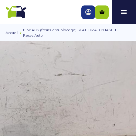
Bloc ABS (freins anti-blocage) SEAT IBIZA 3 PHASE 1 -
Accueil
Recyc'Auto