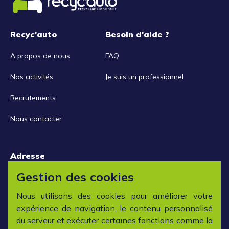
Recyc'auto
Besoin d'aide ?
A propos de nous
FAQ
Nos activités
Je suis un professionnel
Recrutements
Nous contacter
Adresse
15 rue de la Libération
Gestion des cookies
42152 L'horme
Nous utilisons des cookies pour améliorer votre
expérience de navigation, le contenu personnalisé
Horaires
du serveur et exécuter certaines fonctions comme la