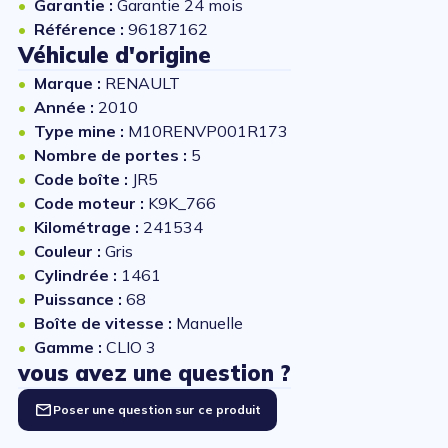
Garantie :
Garantie 24 mois
Référence :
96187162
Véhicule d'origine
Marque :
RENAULT
Année :
2010
Type mine :
M10RENVP001R173
Nombre de portes :
5
Code boîte :
JR5
Code moteur :
K9K_766
Kilométrage :
241534
Couleur :
Gris
Cylindrée :
1461
Puissance :
68
Boîte de vitesse :
Manuelle
Gamme :
CLIO 3
vous avez une question ?
Poser une question sur ce produit