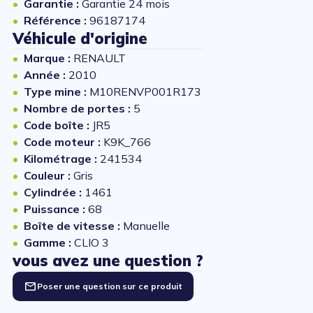
Garantie :
Garantie 24 mois
Référence :
96187174
Véhicule d'origine
Marque :
RENAULT
Année :
2010
Type mine :
M10RENVP001R173
Nombre de portes :
5
Code boîte :
JR5
Code moteur :
K9K_766
Kilométrage :
241534
Couleur :
Gris
Cylindrée :
1461
Puissance :
68
Boîte de vitesse :
Manuelle
Gamme :
CLIO 3
vous avez une question ?
Poser une question sur ce produit