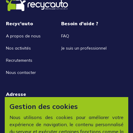
Recyc'auto
Besoin d'aide ?
A propos de nous
FAQ
Nos activités
Je suis un professionnel
Recrutements
Nous contacter
Adresse
15 rue de la Libération
Gestion des cookies
42152 L'horme
Nous utilisons des cookies pour améliorer votre
expérience de navigation, le contenu personnalisé
Horaires
du serveur et exécuter certaines fonctions comme la