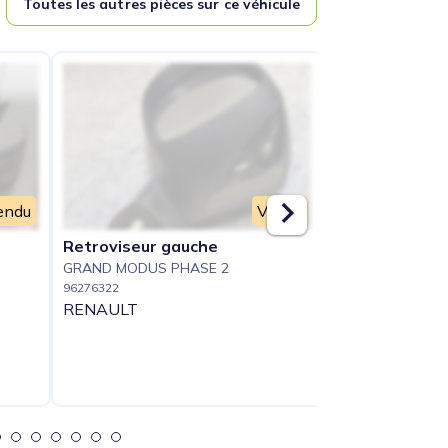
Toutes les autres pièces sur ce véhicule
endu
Vendu
Retroviseur gauche
Aile avant ga
GRAND MODUS PHASE 2
GRAND MODUS 
96276322
96276323
RENAULT
RENAULT