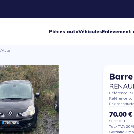
Pièces auto
Véhicules
Enlèvement 
c'Auto
Barre
RENAU
Référence : 9
Référence con
Prix construct
70.00 €
58.33 € HT
Taux TVA 20 
Garantie 3 mo