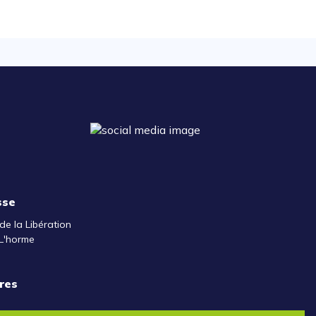
sse
de la Libération
L'horme
res