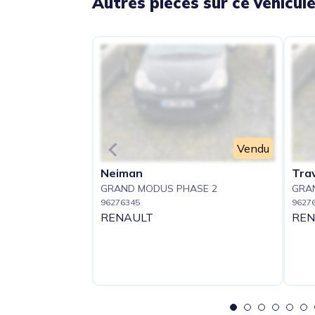
Autres pièces sur ce véhicul
Vendu
Neiman
Trav
GRAND MODUS PHASE 2
GRA
96276345
9627
RENAULT
REN