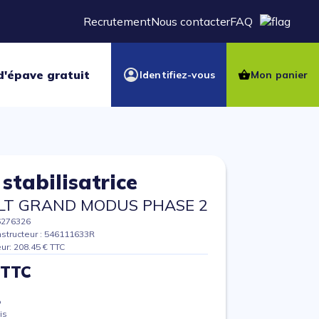
Recrutement
Nous contacter
FAQ
d'épave gratuit
Identifiez-vous
Mon panier
 stabilisatrice
LT GRAND MODUS PHASE 2
6276326
structeur : 546111633R
eur: 208.45 € TTC
 TTC
%
is