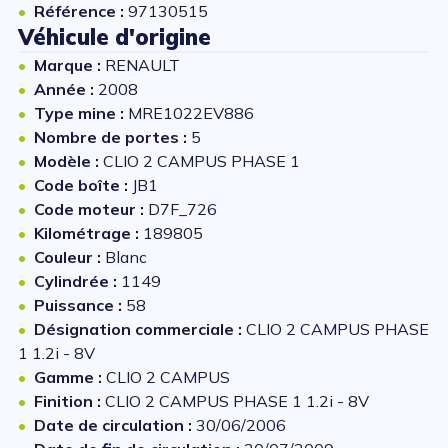
Référence :
97130515
Véhicule d'origine
Marque :
RENAULT
Année :
2008
Type mine :
MRE1022EV886
Nombre de portes :
5
Modèle :
CLIO 2 CAMPUS PHASE 1
Code boîte :
JB1
Code moteur :
D7F_726
Kilométrage :
189805
Couleur :
Blanc
Cylindrée :
1149
Puissance :
58
Désignation commerciale :
CLIO 2 CAMPUS PHASE
1 1.2i - 8V
Gamme :
CLIO 2 CAMPUS
Finition :
CLIO 2 CAMPUS PHASE 1 1.2i - 8V
Date de circulation :
30/06/2006