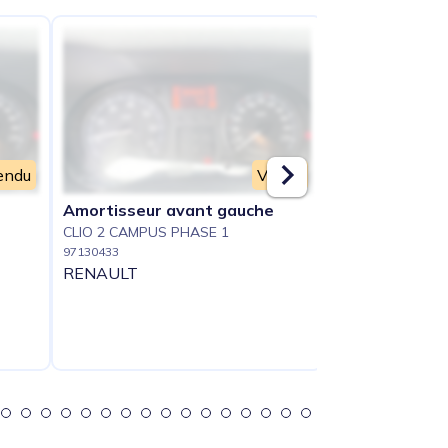
endu
Vendu
Amortisseur avant gauche
Boite de vite
CLIO 2 CAMPUS PHASE 1
CLIO 2 CAMPUS 
97130433
92537068
RENAULT
RENAULT