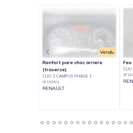
Vendu
Renfort pare choc arriere
Feu 
CLIO
(traverse)
9713
CLIO 2 CAMPUS PHASE 1
REN
97130421
RENAULT