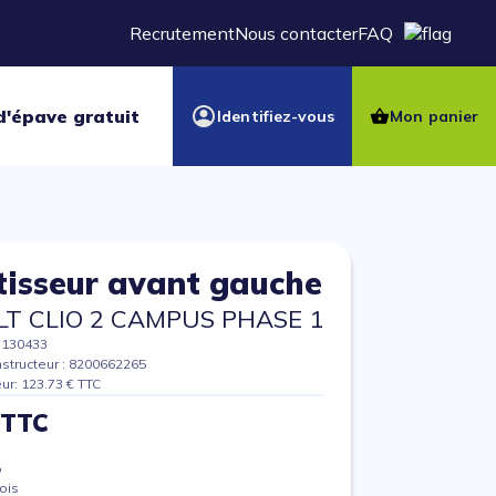
Recrutement
Nous contacter
FAQ
d'épave gratuit
Identifiez-vous
Mon panier
isseur avant gauche
T CLIO 2 CAMPUS PHASE 1
7130433
structeur : 8200662265
eur: 123.73 € TTC
 TTC
%
ois