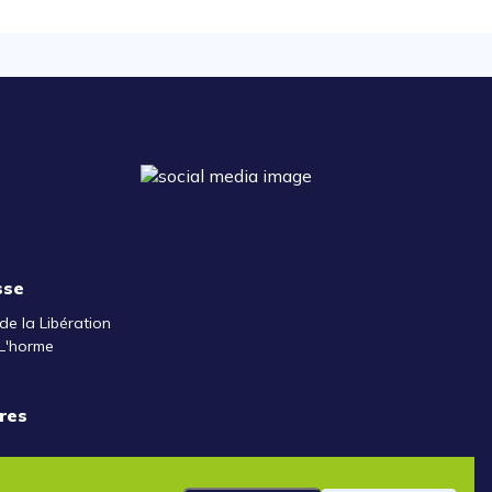
sse
de la Libération
L'horme
res