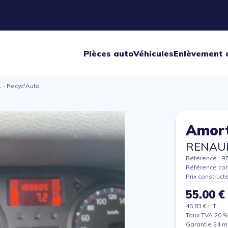
Pièces auto
Véhicules
Enlèvement 
- Recyc'Auto
Amort
RENAUL
Référence : 9
Référence con
Prix construct
55.00 €
45.83 € HT
Taux TVA 20 
Garantie 24 m