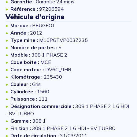
Garantie :
Garantie 24 mois
Référence :
97206594
Véhicule d'origine
Marque :
PEUGEOT
Année :
2012
Type mine :
M10PGTVP003Z235
Nombre de portes :
5
Modèle :
308 1 PHASE 2
Code boîte :
MCE
Code moteur :
DV6C_9HR
Kilométrage :
235430
Couleur :
Gris
Cylindrée :
1560
Puissance :
111
Désignation commerciale :
308 1 PHASE 2 1.6 HDI
- 8V TURBO
Gamme :
308 1
Finition :
308 1 PHASE 2 1.6 HDI - 8V TURBO
Date de circulation :
31/03/2011