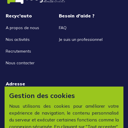
Recyc'auto
Besoin d'aide ?
A propos de nous
FAQ
Nos activités
Je suis un professionnel
Recrutements
Nous contacter
Adresse
15 rue de la Libération
Gestion des cookies
42152 L'horme
Nous utilisons des cookies pour améliorer votre
expérience de navigation, le contenu personnalisé
Horaires
du serveur et exécuter certaines fonctions comme la
connexion sécurisée. En cliquant sur "Tout accepter",